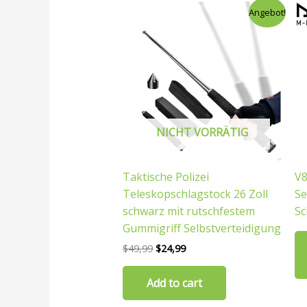
Ursprünglicher
Aktueller
Angebot!
Preis
Preis
war:
ist:
$49,99
$24,99.
NICHT VORRÄTIG
Taktische Polizei
V8
Teleskopschlagstock 26 Zoll
Se
schwarz mit rutschfestem
Sc
Gummigriff Selbstverteidigung
$
49,99
$
24,99
Add to cart