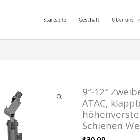
Startseite
Geschäft
Über uns​
9″-12″ Zweib
ATAC, klapp
höhenverstell
Schienen We
$
30,99