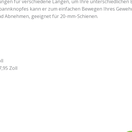
lungen für verschiedene Längen, um Ihre unterschiedlichen B
pannknopfes kann er zum einfachen Bewegen Ihres Gewehr
nd Abnehmen, geeignet für 20-mm-Schienen.
ll
,95 Zoll