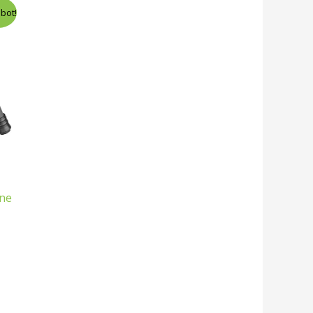
bot!
ene