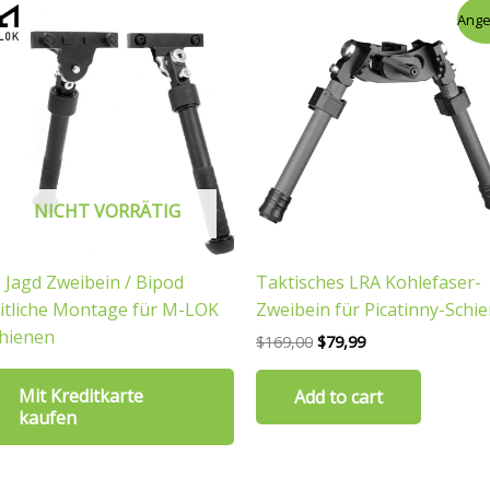
Ursprünglicher
Aktueller
Ange
Preis
Preis
war:
ist:
$169,00
$79,99.
NICHT VORRÄTIG
 Jagd Zweibein / Bipod
Taktisches LRA Kohlefaser-
itliche Montage für M-LOK
Zweibein für Picatinny-Schi
hienen
$
169,00
$
79,99
Mit Kreditkarte
Add to cart
kaufen