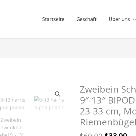
Startseite
Geschäft
Über uns​
Ursprüng
Ak
Zweibein Sc
Preis
Pr
9″-13″ BIPOD
war:
ist
23-33 cm, M
$69,00
$3
Riemenbüge
$
69,00
$
33,99