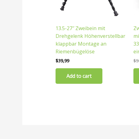
13.5-27″ Zweibein mit
Zw
Drehgelenk Höhenverstellbar
mi
klappbar Montage an
33
Riemenbügelöse
ei
$
39,99
$
5
Add to cart