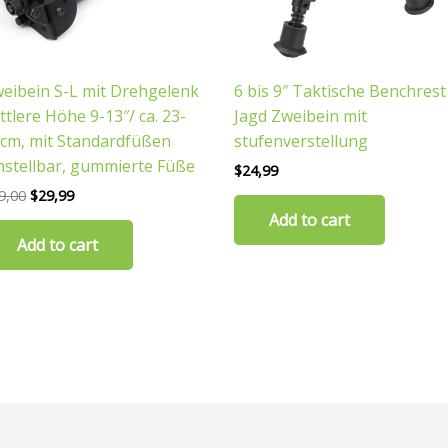
eibein S-L mit Drehgelenk
6 bis 9″ Taktische Benchrest
ttlere Höhe 9-13″/ ca. 23-
Jagd Zweibein mit
cm, mit Standardfüßen
stufenverstellung
nstellbar, gummierte Füße
$
24,99
9,00
$
29,99
Add to cart
Add to cart