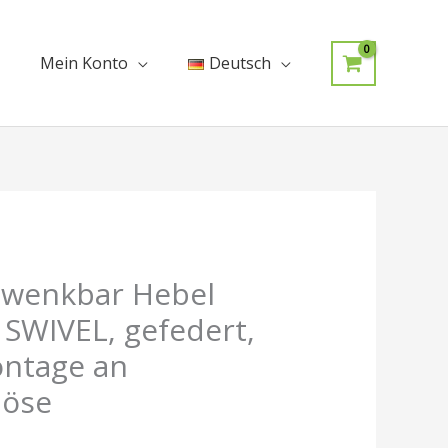
Mein Konto
Deutsch
licher
tueller
hwenkbar Hebel
eis
 SWIVEL, gefedert,
:
ontage an
3,99.
löse