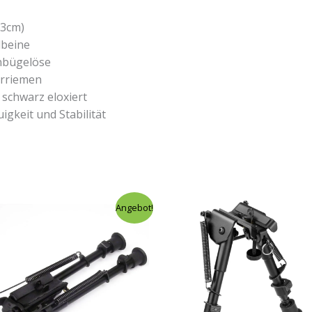
33cm)
dbeine
nbügelöse
hrriemen
 schwarz eloxiert
igkeit und Stabilität
Ursprünglicher
Aktueller
Angebot!
Preis
Preis
war:
ist:
$59,00
$29,99.